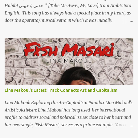
Habibi خدني يا حبيبي " [Take Me Away, My Love] from Arabic into
English. This song has always had a special place in my heart, as
does the operetta/musical Petra in which it was initially
performed, back in 1978. I have uploaded a special video of the
song, with optional English subtitles, to my YouTube Channel. To
view subtitles, start playing video then click on CC at bottom of
video screen/window. For bilingual English/Arabic version, scroll
to bottom of page. Watch below or at https://youtu.be/Hi4-
DAq72s8 [Narration] An Egyptian man arrived one night Carrying
with him the mysteries of the Pyramids And the sublime color of
the Nile He appeared out of nowhere Just like joy itself And he
gave us hope. [Song] Take me away, my love To a house that has
Lina Makoul's Latest Track Connects Art and Capitalism
no doors Take me away my love To the moon that guides the
forgotten Leave me in a deep slumb...
Lina Makoul: Exploring the Art-Capitalism Paradox Lina Makoul's
Artistic Activism: Lina Makoul has long used her international
profile to address social and political issues close to her heart and
her new single, 'Fish Masari,' serves as a prime example. You can
listen/watch below or at this link . Exploring the Art-Capitalism