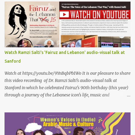
passion that came from whence I never expected is different from
anything I knew before Different from anything I've read, and
anything I’ve ever heard. تلومني الدنيا إذا أحببتهُ كأنني.. أنا خلقتُ الحبَّ
واخترعتُهُ كأنني أنا على خدودِ الوردِ قد رسمتهُ تلومُني الدنيا إذا.. سمّيتُ منْ
أحبُّ.. أو ذكرتُهُ.. كأنني أنا الهوى.. وأمُّهُ.. وأختُهُ.. هذا الهوى الذي أتى.. من
حيثُ ما انتظرتهُ مختلفٌ عن كلِّ ما عرفتهُ مختلفٌ عن كلِّ ما قرأتهُ وكلِّ ما
سمعتهُ
Watch Ramzi Salti's 'Fairuz and Lebanon' audio-visual talk at
Sanford
Watch at https://youtu.be/9YnBqbPb1Wo It is our pleasure to share
this video recording of Dr. Ramzi Salti's audio-visual talk at
Stanford in which he celebrated Fairuz's 90th birthday (this year)
through a journey of the Lebanese icon's life, music and
connections to Lebanon's history and culture(s). You can watch the
video below or at this link . Click on CC (English) as you watch for
a more immersive experience. Click on CC while watching video
Titled "Fairuz and the Lebanon That Was/Is," this event aimed to
show how Fairuz's songs have long reflected and shaped