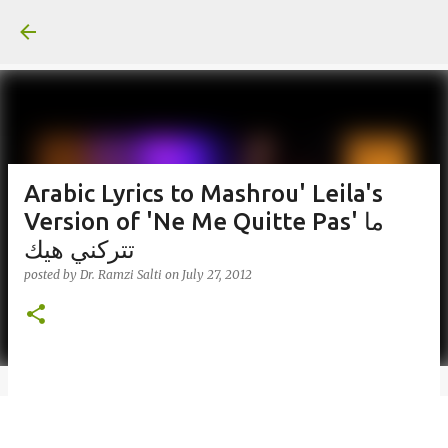
Skip to main content
Arabic Lyrics to Mashrou' Leila's
Version of 'Ne Me Quitte Pas' ما
تتركني هيك
posted by
Dr. Ramzi Salti
on
July 27, 2012