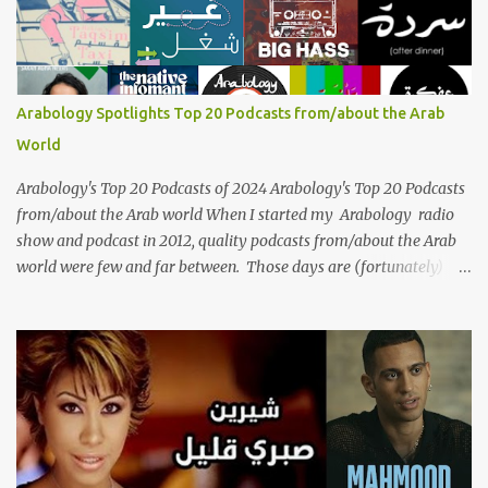
presence, Umm Kulthum remains a symbol of artistic excellence
and cultural pride. Rare color footage of Umm Kulthum by
Director Youssef Chahine Umm Kulthum's impact extends far
beyond her music. She was a pioneering force in both the cultural
Arabology Spotlights Top 20 Podcasts from/about the Arab
and political landscapes of the Arab world, her songs representing
World
themes of love, longing, heartbreak, and social change. Today, as
we reflect on her life and legacy, we remember a woman whose
Arabology's Top 20 Podcasts of 2024 Arabology's Top 20 Podcasts
contrib...
from/about the Arab world When I started my Arabology radio
show and podcast in 2012, quality podcasts from/about the Arab
world were few and far between. Those days are (fortunately)
gone thanks to the advent of a wide variety of programs (audio
and video) that deal with different cultural and political aspects
from the region. Below are Arabology's Top 20 podcasts for
2024. Most are available on such music platforms as Apple
Podcasts and Spotify but newer ones are increasingly being hosted
on YouTube which gives these shows a nice visual component.
Most importantly, Arabology 's Top 20 Podcasts of 2024 are all
hosted by Arab creators around the world or, in some cases, by