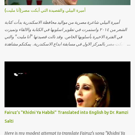
أميرة البيلي والقصيدة التي أبكت مصر(أنا مليت)
أميرة البيلي شاعرة مصرية من مواليد محافظة الاسكندرية بدأت كتابة
الشعر من ٢٠١٤ واستمرت في تطوير اسلوبها في الكتابة والالقاء وتميزت
في الفترة الاخيرة بأسلوبها الخاص. وقد نالت قصيدتها "أنا مليت" والتي
أبكت مصر بالمركز الاول في مسابقة ابداع الاسكندرية. يمكنكم مشاهدة
الفيديو أدناه أو عبر الرابط التالي: أنقر هنا كلمات القصيدة تعبت فَ قمت
كلمته مانا بنته هيفهمني ويفهم اني محتاجة يكلمني ويسمعني ويفهم اني
مخنوقة وحضنه بس هيساعني فَ كلّمته. الو ؟ هوانت ليه ساكت ؟ ألو فيا
حجات ماتت ! الو تعبانة في أسمعني .. يرد يقول وايه يعني ؟ ما كل الخلق
تعبانة ..وايه يعني ملامحك لسة بهتانة ما عادي كلنا مرضى .. جرحني بعجزي
عن اني ارد القسوة ليه لكن .. انا قلبي مهوش داكن عشان يقسي ويكره حد..
مهواش حد فـ ليه جرّح .؟ وزعلني ياريته ما رد ، وليه اتغير بقا بارد وليه شارد
بعيد عني ما كان بيقول زمان اني مراته وام لعياله وقالي اني هبقاله انا باقية
لكن هو الي بيعافر ليخسرني كسرني لكني حبيته.. ياريتني ما كُنت حبيته
Fairuz's "Khidni Ya Habibi" Translated into English by Dr. Ramzi
ووهبته القلب واديته حنين عمره ما كان يحلم بحد يحبه يوم قدي .. ...
Salti
Here is my modest attempt to translate Fairuz's song "Khidni Ya