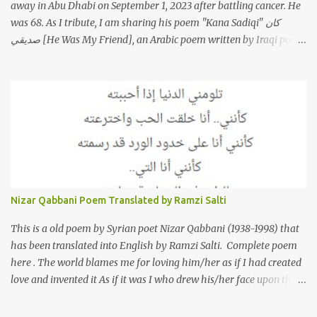
away in Abu Dhabi on September 1, 2023 after battling cancer. He
was 68. As I tribute, I am sharing his poem "Kana Sadiqi" كان
صديقي [He Was My Friend], an Arabic poem written by Iraqi poet
Karim Aliraqi كريم العراقي aka Karim Odeh كريم عوده, about
finding himself in the role of intermediary between a couple (two
friends of his) whose love he had once witnessed but who were
now breaking up. The poet speaks of his dilemma in the video
below then goes on to recite the poem in Arabic. Poem translated
into English by Dr. Ramzi Salti. قصيدة "كان صديقي" للشاعر كريم
العراقي (كريم عوده) يخاطب بها حبيبين افترقا وكان هو الوسيط بينهما
والذي يشكى كل منهما له همه وسبب بعده عن حبيبه الآخر. ترجم القصيدة
الى الانجليزية الدكتور رمزي سلطي This video shows the poet, Karim
Nizar Qabbani Poem Translated by Ramzi Salti
Al Iraqi, reading his poem in 2014: Lyrics كلمات القصيدة He was
my friend and she was eternally his. Their love stor...
This is a old poem by Syrian poet Nizar Qabbani (1938-1998) that
has been translated into English by Ramzi Salti. Complete poem
here . The world blames me for loving him/her as if I had created
love and invented it As if it was I who drew his/her face upon the
petals of roses The world blames me if I name the person I love, or
even mention him As if I were love itself, or even related to it. This