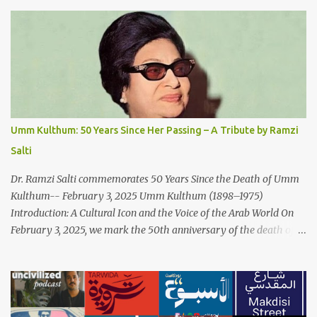
Paradox: Written and produced by Makoul and Nasir AlBashir,
'Fish Masari' delves into the intricate relationship between art and
capitalism. This thought-provoking wake-up call delves into how
art enriches the hearts and minds of countless individuals while
often failing to sustain its creators. Makoul's astute observations
and succinct lyrics match the track's powerful physicality. A Fusion
of Arabic Musical Traditions: 'Fish Masari' is deeply rooted in
Arabic musical traditions, incorporating Middle Eastern
Umm Kulthum: 50 Years Since Her Passing – A Tribute by Ramzi
instrumentation, percussive rhythms inspired by traditional
Salti
Palestinian wedding songs, and clever samples. The track...
Dr. Ramzi Salti commemorates 50 Years Since the Death of Umm
Kulthum-- February 3, 2025 Umm Kulthum (1898–1975)
Introduction: A Cultural Icon and the Voice of the Arab World On
February 3, 2025, we mark the 50th anniversary of the death of
the legendary Egyptian singer Umm Kulthum, one of the most
influential artists in the history of Arab music. For half a century,
her voice has resonated through time, her music transcending
generations, borders, and cultures. Known for her unparalleled
vocal ability, emotive performances, and captivating stage