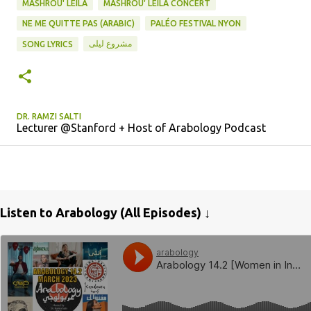
MASHROU' LEILA
MASHROU' LEILA CONCERT
NE ME QUITTE PAS (ARABIC)
PALÉO FESTIVAL NYON
مشروع ليلى
SONG LYRICS
DR. RAMZI SALTI
Lecturer @Stanford + Host of Arabology Podcast
Listen to Arabology (All Episodes) ↓