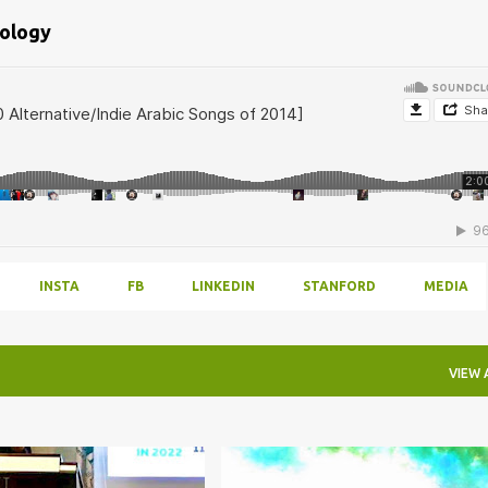
bology
INSTA
FB
LINKEDIN
STANFORD
MEDIA
VIEW 
Y
JAWDAT HAYDAR
+
5
ARABOLOGY
LEBANESE
+