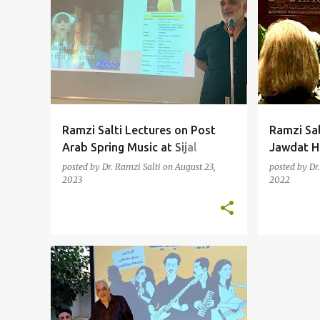
Ramzi Salti Lectures on Post
Ramzi Sal
Arab Spring Music at Sijal
Jawdat H
Institute (2023)
posted by
Dr. Ramzi Salti
on
August 23,
posted by
Dr
2023
2022
ALTERNATIVE
AMMAN
+
9