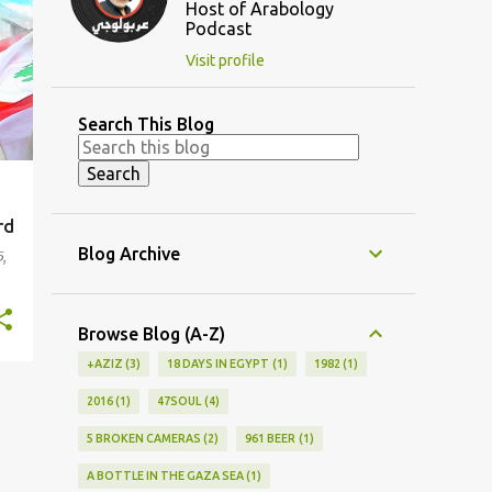
Host of Arabology
Podcast
Visit profile
Search This Blog
rd
Blog Archive
,
Browse Blog (A-Z)
+AZIZ
3
18 DAYS IN EGYPT
1
1982
1
2016
1
47SOUL
4
5 BROKEN CAMERAS
2
961 BEER
1
A BOTTLE IN THE GAZA SEA
1