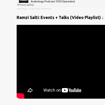
arabology
·
Arabology Podcasts
Ramzi Salti: Events + Talks (Video Playlist) ↓