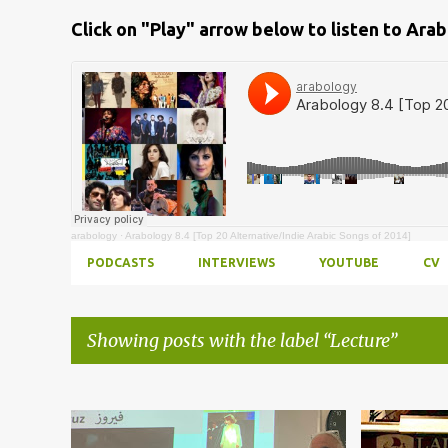
Click on "Play" arrow below to listen to Ara
arabology
·
Arabology 8.4 [Top 20 Alternative/Indie Arabic Songs of 2014]
PODCASTS
INTERVIEWS
YOUTUBE
CV
Showing posts with the label
Lecture
Posts
ARAB SPRING
+
9
ARABOLOG