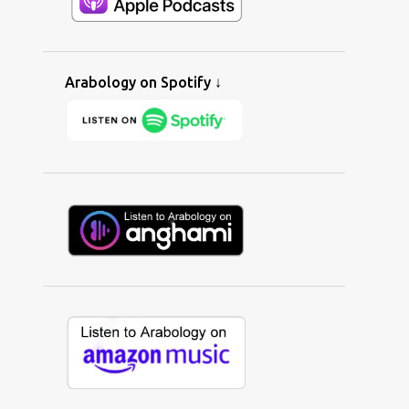
ALAA WARDI
1
ALAN BISHOP
1
ALBAITIL ASHWAI
1
ALBERNAMEG
2
ALBERT TAWIL
1
ALEENA SYED
1
Arabology on Spotify ↓
ALERNATIVE
1
ALEXANDER KEY
7
ALGERIA
5
ALHURRA
3
ALI GHZAWI
1
ALI YAYCIOGLU
1
ALIBI IMED
4
ALIF ENSEMBLE
1
ALINE LAHOUD
2
ALINE SARA
1
ALIX FARHAT
1
ALL I WANNA DO
1
ALL-AMERICAN MUSLIM
1
ALLEN WEINER
1
ALSARAH
5
ALTERNATIVE
16
AMAL MURKUS
2
AMAL'S GARDEN
1
AMAR CHEBIB
1
AMAZON
1
AMAZON MUSIC
1