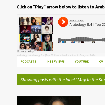
Click on "Play" arrow below to listen to Ara
arabology
·
Arabology 8.4 [Top 20 Alternative/Indie Arabic Songs of 2014]
PODCASTS
INTERVIEWS
YOUTUBE
CV
Showing posts with the label
May in the S
Posts
ARAB FILM FESTIVAL
+
1