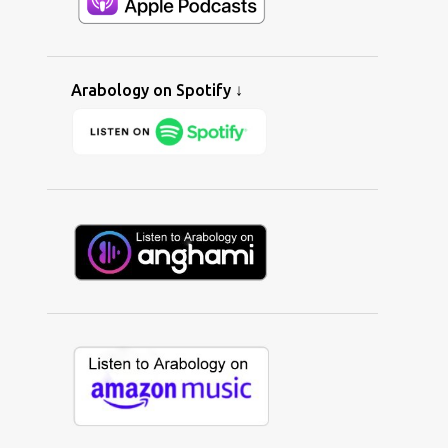
ALAA WARDI
1
ALAN BISHOP
1
ALBAITIL ASHWAI
1
ALBERNAMEG
2
ALBERT TAWIL
1
ALEENA SYED
1
Arabology on Spotify ↓
ALERNATIVE
1
ALEXANDER KEY
7
ALGERIA
5
ALHURRA
3
ALI GHZAWI
1
ALI YAYCIOGLU
1
ALIBI IMED
4
ALIF ENSEMBLE
1
ALINE LAHOUD
2
ALINE SARA
1
ALIX FARHAT
1
ALL I WANNA DO
1
ALL-AMERICAN MUSLIM
1
ALLEN WEINER
1
ALSARAH
5
ALTERNATIVE
16
AMAL MURKUS
2
AMAL'S GARDEN
1
AMAR CHEBIB
1
AMAZON
1
AMAZON MUSIC
1