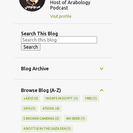
Host of Arabology
Podcast
Visit profile
Search This Blog
Blog Archive
Browse Blog (A-Z)
+AZIZ
3
18 DAYS IN EGYPT
1
1982
1
2016
1
47SOUL
4
5 BROKEN CAMERAS
2
961 BEER
1
A BOTTLE IN THE GAZA SEA
1