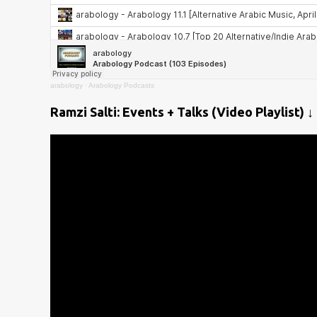
arabology
·
Arabology Podcasts
Ramzi Salti: Events + Talks (Video Playlist) ↓