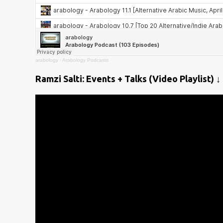
arabology
·
Arabology Podcasts
Ramzi Salti: Events + Talks (Video Playlist) ↓