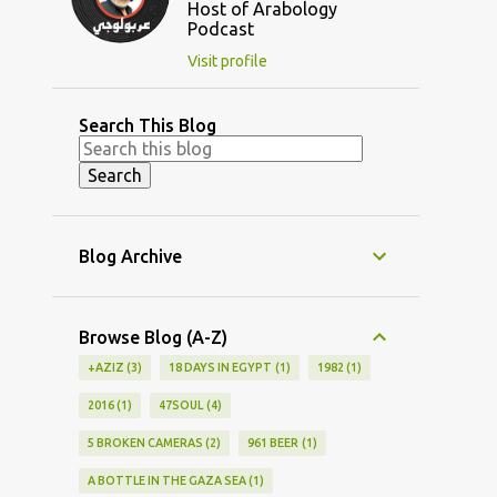
Host of Arabology
Podcast
Visit profile
Search This Blog
Blog Archive
Browse Blog (A-Z)
+AZIZ
3
18 DAYS IN EGYPT
1
1982
1
2016
1
47SOUL
4
5 BROKEN CAMERAS
2
961 BEER
1
A BOTTLE IN THE GAZA SEA
1