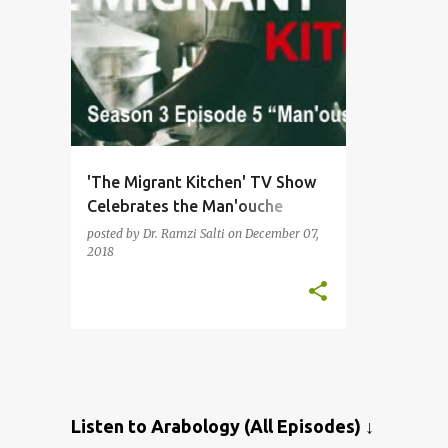
'The Migrant Kitchen' TV Show
Celebrates the Man'ouche
منقوشة
posted by
Dr. Ramzi Salti
on
December 07,
2018
Listen to Arabology (All Episodes) ↓