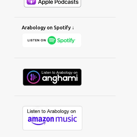
ALAA WARDI
1
ALAN BISHOP
1
ALBAITIL ASHWAI
1
ALBERNAMEG
2
ALBERT TAWIL
1
ALEENA SYED
1
Arabology on Spotify ↓
ALERNATIVE
1
ALEXANDER KEY
7
ALGERIA
5
ALHURRA
3
ALI GHZAWI
1
ALI YAYCIOGLU
1
ALIBI IMED
4
ALIF ENSEMBLE
1
ALINE LAHOUD
2
ALINE SARA
1
ALIX FARHAT
1
ALL I WANNA DO
1
ALL-AMERICAN MUSLIM
1
ALLEN WEINER
1
ALSARAH
5
ALTERNATIVE
16
AMAL MURKUS
2
AMAL'S GARDEN
1
AMAR CHEBIB
1
AMAZON
1
AMAZON MUSIC
1