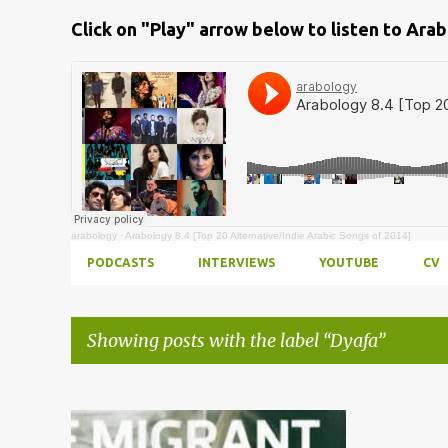
Click on "Play" arrow below to listen to Ara
arabology
·
Arabology 8.4 [Top 20 Alternative/Indie Arabic Songs of 2014]
PODCASTS
INTERVIEWS
YOUTUBE
CV
Showing posts with the label
Dyafa
Posts
ARABIC FILM
ARABOLOGY
+
10