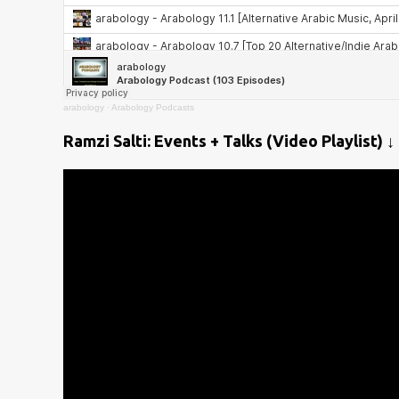
arabology
·
Arabology Podcasts
Ramzi Salti: Events + Talks (Video Playlist) ↓