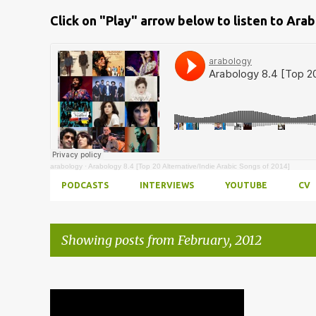
Click on "Play" arrow below to listen to Ara
arabology
·
Arabology 8.4 [Top 20 Alternative/Indie Arabic Songs of 2014]
PODCASTS
INTERVIEWS
YOUTUBE
CV
Showing posts from February, 2012
Posts
ALEENA SYED
ARABOLOGY
+
2