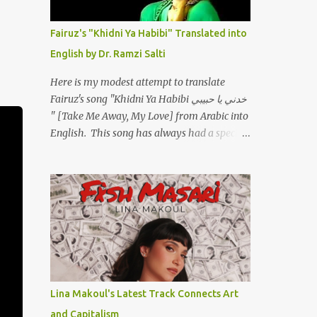
.. يرد يقول وايه يعني ؟ ما كل الخلق تعبانة ..وايه
1
October
يعني ملامحك لسة بهتانة ما عادي كلنا مرضى ..
Fairuz's "Khidni Ya Habibi" Translated into
1
September
جرحني بعجزي عن اني ارد القسوة ليه لكن .. انا
English by Dr. Ramzi Salti
قلبي مهوش داكن عشان يقسي ويكره حد.. مهواش
1
August
حد فـ ليه جرّح .؟ وزعلني ياريته ما رد ، وليه اتغير بقا
Here is my modest attempt to translate
3
June
بارد وليه شارد بعيد عني ما كان بيقول زمان اني
Fairuz's song "Khidni Ya Habibi خدني يا حبيبي
مراته وام لعياله وقالي اني هبقاله انا باقية لكن هو
1
" [Take Me Away, My Love] from Arabic into
May
الي بيعافر ليخسرني كسرني لكني حبيته.. ياريتني
English. This song has always had a special
3
April
ما كُنت حبيته ووهبته القلب واديته حنين عمره ما
place in my heart, as does the
كان يحلم بحد يحبه يوم قدي .. ...
11
March
operetta/musical Petra in which it was
initially performed, back in 1978. I have
3
February
uploaded a special video of the song, with
3
January
optional English subtitles, to my YouTube
Channel. To view subtitles, start playing
16
2018
video then click on CC at bottom of video
2
December
screen/window. For bilingual English/Arabic
version, scroll to bottom of page. Watch
3
November
Lina Makoul's Latest Track Connects Art
below or at https://youtu.be/Hi4-DAq72s8
1
October
and Capitalism