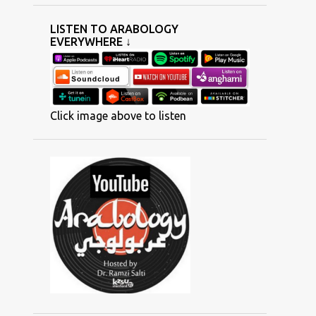
5
December
LISTEN TO ARABOLOGY
EVERYWHERE ↓
2
July
3
June
3
March
Click image above to listen
1
February
3
January
38
2023
1
December
1
November
2
October
2
September
1
August