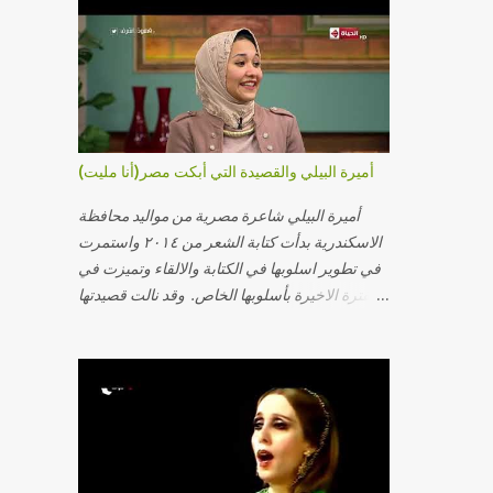
2
January
19
2020
3
December
5
November
1
أميرة البيلي والقصيدة التي أبكت مصر(أنا مليت)
August
3
July
أميرة البيلي شاعرة مصرية من مواليد محافظة
الاسكندرية بدأت كتابة الشعر من ٢٠١٤ واستمرت
2
May
في تطوير اسلوبها في الكتابة والالقاء وتميزت في
2
April
الفترة الاخيرة بأسلوبها الخاص. وقد نالت قصيدتها
"أنا مليت" والتي أبكت مصر بالمركز الاول في
1
March
مسابقة ابداع الاسكندرية. يمكنكم مشاهدة الفيديو
2
January
أدناه أو عبر الرابط التالي: أنقر هنا كلمات القصيدة
تعبت فَ قمت كلمته مانا بنته هيفهمني ويفهم اني
33
2019
محتاجة يكلمني ويسمعني ويفهم اني مخنوقة
2
December
وحضنه بس هيساعني فَ كلّمته. الو ؟ هوانت ليه
ساكت ؟ ألو فيا حجات ماتت ! الو تعبانة في أسمعني
4
November