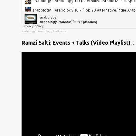
arabology
·
Arabology Podcasts
Ramzi Salti: Events + Talks (Video Playlist) ↓