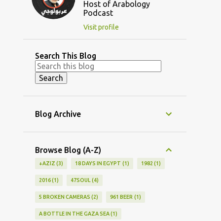
Host of Arabology
Podcast
Visit profile
Search This Blog
Blog Archive
Browse Blog (A-Z)
+AZIZ
3
18 DAYS IN EGYPT
1
1982
1
2016
1
47SOUL
4
5 BROKEN CAMERAS
2
961 BEER
1
A BOTTLE IN THE GAZA SEA
1