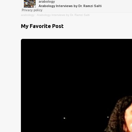
arabology
·
Arabology Interviews by Dr. Ramzi Salti
My Favorite Post