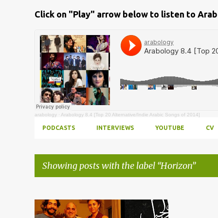
Click on "Play" arrow below to listen to Ara
arabology
·
Arabology 8.4 [Top 20 Alternative/Indie Arabic Songs of 2014]
PODCASTS
INTERVIEWS
YOUTUBE
CV
Showing posts with the label
Horizon
Posts
ANAS KHALAF
ARABOLOGY
+
10