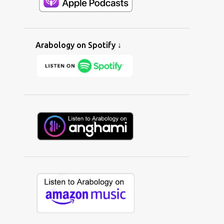
ALAA WARDI
1
ALAN BISHOP
1
ALBAITIL ASHWAI
1
ALBERNAMEG
2
ALBERT TAWIL
1
ALEENA SYED
1
Arabology on Spotify ↓
ALERNATIVE
1
ALEXANDER KEY
7
ALGERIA
5
ALHURRA
3
ALI GHZAWI
1
ALI YAYCIOGLU
1
ALIBI IMED
4
ALIF ENSEMBLE
1
ALINE LAHOUD
2
ALINE SARA
1
ALIX FARHAT
1
ALL I WANNA DO
1
ALL-AMERICAN MUSLIM
1
ALLEN WEINER
1
ALSARAH
5
ALTERNATIVE
16
AMAL MURKUS
2
AMAL'S GARDEN
1
AMAR CHEBIB
1
AMAZON
1
AMAZON MUSIC
1