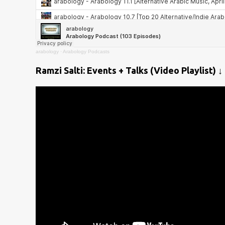
arabology
·
Arabology Podcasts
Ramzi Salti: Events + Talks (Video Playlist) ↓