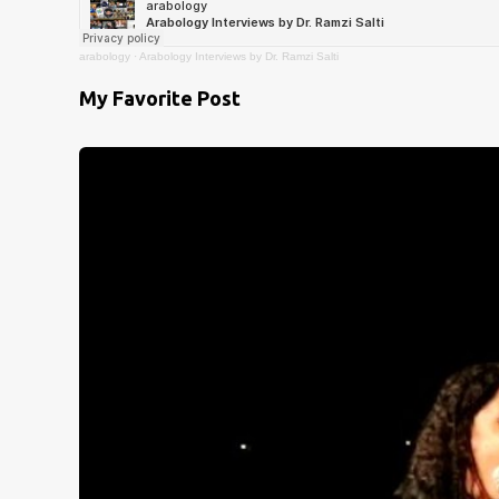
arabology
·
Arabology Interviews by Dr. Ramzi Salti
My Favorite Post