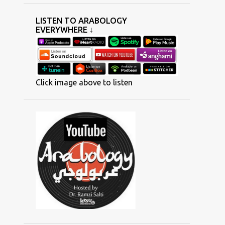
5
December
LISTEN TO ARABOLOGY
EVERYWHERE ↓
2
July
3
June
3
March
Click image above to listen
1
February
3
January
38
2023
1
December
1
November
2
October
2
September
1
August