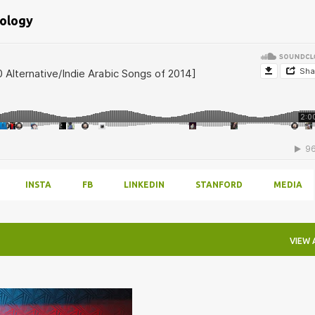
bology
INSTA
FB
LINKEDIN
STANFORD
MEDIA
VIEW 
Y
CONCERT
+
3