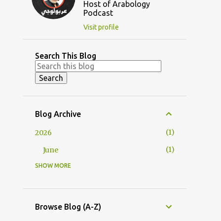
Host of Arabology
Podcast
Visit profile
Search This Blog
Blog Archive
1
2026
1
June
SHOW MORE
4
2025
1
March
3
February
Browse Blog (A-Z)
17
2024