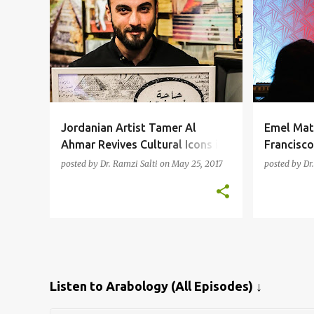
Jordanian Artist Tamer Al
Emel Mat
Ahmar Revives Cultural Icons in
Francisco
Unique Ways
posted by
Dr. Ramzi Salti
on
May 25, 2017
posted by
Dr
Listen to Arabology (All Episodes) ↓