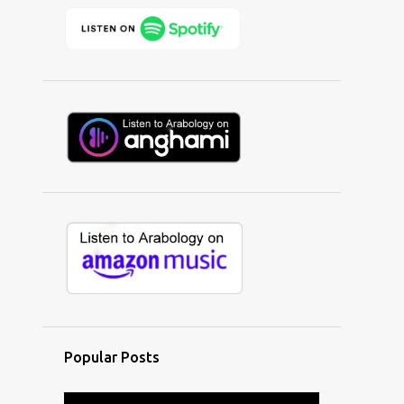
2
June
2
May
3
April
1
March
2
January
17
2021
2
December
1
November
1
September
2
July
1
May
3
April
Popular Posts
5
February