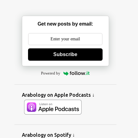
1
July
9
June
5
May
Get new posts by email:
5
April
2
March
Subscribe
5
February
4
January
Powered by
19
2022
2
December
Arabology on Apple Podcasts ↓
2
November
1
September
1
August
3
July
Arabology on Spotify ↓