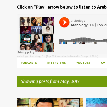
Click on "Play" arrow below to listen to Ara
arabology
·
Arabology 8.4 [Top 20 Alternative/Indie Arabic Songs of 2014]
PODCASTS
INTERVIEWS
YOUTUBE
CV
Showing posts from May, 2017
Posts
ABDEL HALIM HAFEZ
+
5
ARABOLOG