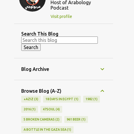
Host of Arabology
Podcast
Visit profile
Search This Blog
Blog Archive
Browse Blog (A-Z)
+AZIZ
3
18 DAYS IN EGYPT
1
1982
1
2016
1
47SOUL
4
5 BROKEN CAMERAS
2
961 BEER
1
A BOTTLE IN THE GAZA SEA
1