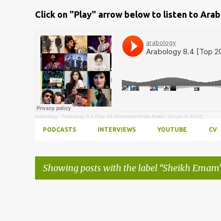
Click on "Play" arrow below to listen to Ara
arabology
·
Arabology 8.4 [Top 20 Alternative/Indie Arabic Songs of 2014]
PODCASTS
INTERVIEWS
YOUTUBE
CV
Showing posts with the label
Sheikh Emam
Posts