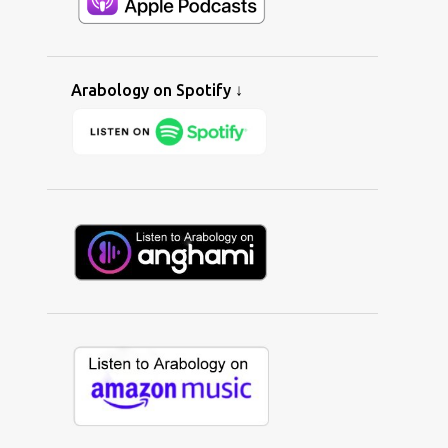
ALAA WARDI
1
ALAN BISHOP
1
ALBAITIL ASHWAI
1
ALBERNAMEG
2
ALBERT TAWIL
1
ALEENA SYED
1
Arabology on Spotify ↓
ALERNATIVE
1
ALEXANDER KEY
7
ALGERIA
5
ALHURRA
3
ALI GHZAWI
1
ALI YAYCIOGLU
1
ALIBI IMED
4
ALIF ENSEMBLE
1
ALINE LAHOUD
2
ALINE SARA
1
ALIX FARHAT
1
ALL I WANNA DO
1
ALL-AMERICAN MUSLIM
1
ALLEN WEINER
1
ALSARAH
5
ALTERNATIVE
16
AMAL MURKUS
2
AMAL'S GARDEN
1
AMAR CHEBIB
1
AMAZON
1
AMAZON MUSIC
1